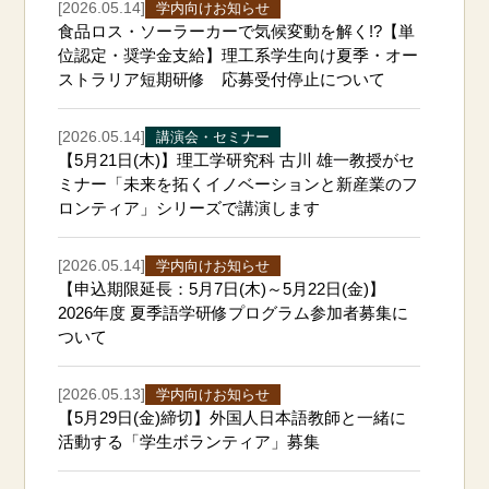
[2026.05.14]
学内向けお知らせ
食品ロス・ソーラーカーで気候変動を解く!?【単
位認定・奨学金支給】理工系学生向け夏季・オー
ストラリア短期研修 応募受付停止について
[2026.05.14]
講演会・セミナー
【5月21日(木)】理工学研究科 古川 雄一教授がセ
ミナー「未来を拓くイノベーションと新産業のフ
ロンティア」シリーズで講演します
[2026.05.14]
学内向けお知らせ
【申込期限延長：5月7日(木)～5月22日(金)】
2026年度 夏季語学研修プログラム参加者募集に
ついて
[2026.05.13]
学内向けお知らせ
【5月29日(金)締切】外国人日本語教師と一緒に
活動する「学生ボランティア」募集