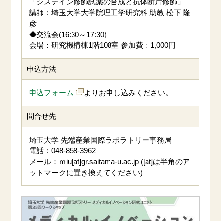
「システイン修飾試薬の合成と抗体断片修飾」
講師：埼玉大学大学院理工学研究科 助教 松下 隆
彦
◆交流会(16:30～17:30)
会場：研究機構棟1階108室 参加費：1,000円
申込方法
申込フォーム
よりお申し込みください。
問合せ先
埼玉大学 先端産業国際ラボラトリー事務局
電話：048-858-3962
メール：ｍiu[at]gr.saitama-u.ac.jp ([at]は半角のア
ットマークに置き換えてください)