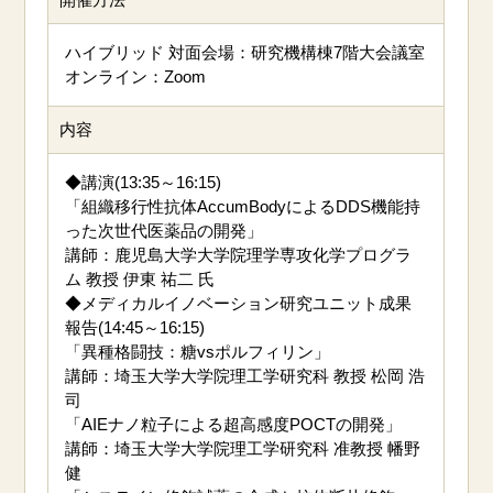
ハイブリッド 対面会場：研究機構棟7階大会議室
オンライン：Zoom
内容
◆講演(13:35～16:15)
「組織移行性抗体AccumBodyによるDDS機能持
った次世代医薬品の開発」
講師：鹿児島大学大学院理学専攻化学プログラ
ム 教授 伊東 祐二 氏
◆メディカルイノベーション研究ユニット成果
報告(14:45～16:15)
「異種格闘技：糖vsポルフィリン」
講師：埼玉大学大学院理工学研究科 教授 松岡 浩
司
「AIEナノ粒子による超高感度POCTの開発」
講師：埼玉大学大学院理工学研究科 准教授 幡野
健