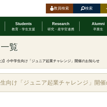
教員検索
検索
Students
Research
Alumni
教育・学⽣⽀援
研究・産学官連携
卒業⽣
ー一覧
日(土)】小中学生向け「ジュニア起業チャレンジ」開催のお知らせ
小中学生向け「ジュニア起業チャレンジ」開