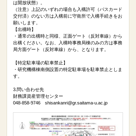
は開放状態）。
（注意）上記のいずれの場合も入構許可（パスカード
交付済）のない方は入構前に守衛所で入構手続きをお
願いします。
【出構時】
・通常の出構時と同様、正面ゲート（反対車線）から
出構ください。なお、入構時事務局棟のみの方は事務
局方面ゲート（反対車線）から、となります。
【特定駐車場の駐車禁止】
・研究機構棟南側設置の特定駐車場を駐車禁止としま
す。
3.問い合わせ先
財務課資産管理センター
048-858-9746 shisankanri@gr.saitama-u.ac.jp