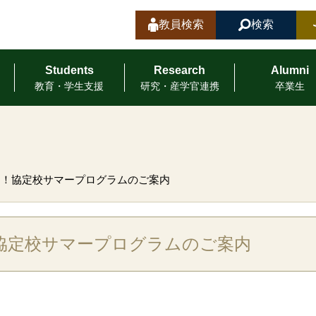
教員検索
検索
Students
Research
Alumni
教育・学⽣⽀援
研究・産学官連携
卒業⽣
る！協定校サマープログラムのご案内
協定校サマープログラムのご案内