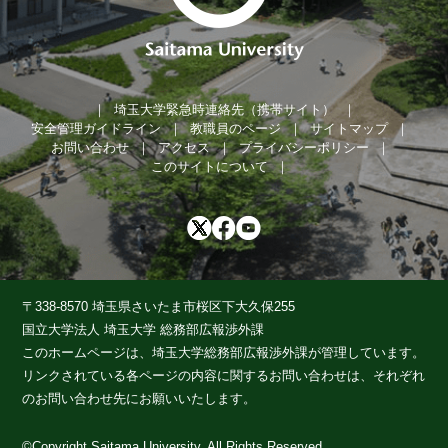
埼玉大学緊急時連絡先（携帯サイト）
安全管理ガイドライン
教職員のページ
サイトマップ
お問い合わせ
アクセス
プライバシーポリシー
このサイトについて
〒338-8570 埼玉県さいたま市桜区下大久保255
国立大学法人 埼玉大学 総務部広報渉外課
このホームページは、埼玉大学総務部広報渉外課が管理しています。
リンクされている各ページの内容に関するお問い合わせは、それぞれ
のお問い合わせ先にお願いいたします。
©Copyright Saitama University, All Rights Reserved.