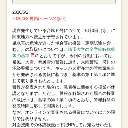
2026/6/2
2026/6/3 再掲(ページ名修正)
現在発生している台風６号について、6月3日（水）に
関東地方へ接近が予想されています。
風水害の危険が迫った場合等の授業（定期試験を含
む。）の取扱いについては、
埼玉大学の全学臨時休校
等の基準
のとおりですが、今回の台風においては
暴風、大雪、暴風雪の警報に加え、大雨警報、河川の
氾濫警報についても、キャンパス所在地の管轄気象台
から発表される警報に基づき、基準の第１第１項に準
じて取り扱うものとします。
警報が発表された場合は、発表後に開始する授業が休
講となります。ただし、警報が解除された場合の授業
の取扱いは、基準の第１第１項のとおり、警報解除の
発表時間に応じて開講とします。
なお、オンラインで実施される授業についてはこの限
りではありません。
対面授業での休講状況は下記HPにてお知らせいたし