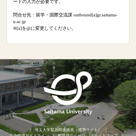
ードの入力が必要です。
問合せ先：留学・国際交流課
outbound[a]gr.saitama-
u.ac.jp
※[a]
を
@
に変更してください。
埼玉大学緊急時連絡先（携帯サイト）
安全管理ガイドライン
教職員のページ
サイトマップ