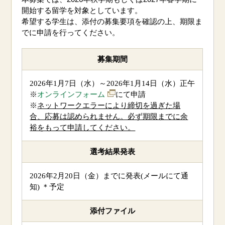
開始する留学を対象としています。
希望する学生は、添付の募集要項を確認の上、期限ま
でに申請を行ってください。
募集期間
2026
年
1
月
7
日（水）～
2026
年
1
月
14
日（水）正午
※
オンラインフォーム
にて申請
※
ネットワークエラーにより締切を過ぎた場
合、応募は認められません。必ず期限までに余
裕をもって申請してください。
選考結果発表
2026
年
2
月
20
日（金）までに発表
(
メールにて通
知
)
＊予定
添付ファイル