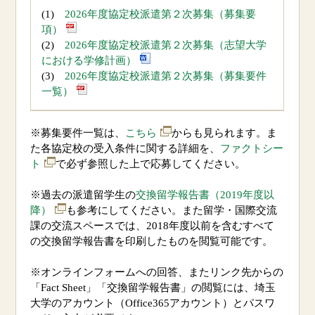
(1)
2026
年度協定校派遣第２次募集（募集要
項）
(2)
2026
年度協定校派遣第２次募集（志望大学
における学修計画）
(3)
2026
年度協定校派遣第２次募集（募集要件
一覧）
※募集要件一覧は、
こちら
からも見られます。ま
た各協定校の受入条件に関する詳細を、
ファクトシー
ト
で必ず参照した上で応募してください。
※過去の派遣留学生の
交換留学報告書（
2019
年度以
降）
も参考にしてください。また留学・国際交流
課の交流スペースでは、
2018
年度以前を含むすべて
の交換留学報告書を印刷したものを閲覧可能です。
※オンラインフォームへの回答、またリンク先からの
「
Fact Sheet
」「交換留学報告書」の閲覧には、埼玉
大学のアカウント（
Office365
アカウント）とパスワ