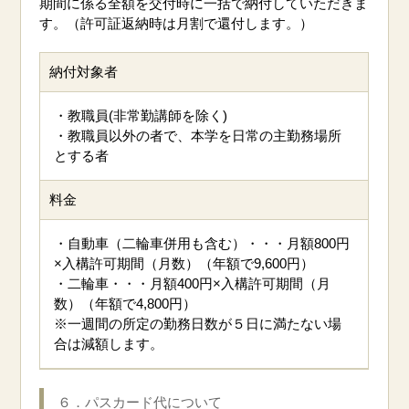
期間に係る全額を交付時に一括で納付していただきま
す。（許可証返納時は月割で還付します。）
納付対象者
・教職員(非常勤講師を除く)
・教職員以外の者で、本学を日常の主勤務場所
とする者
料金
・自動車（二輪車併用も含む）・・・月額800円
×入構許可期間（月数）（年額で9,600円）
・二輪車・・・月額400円×入構許可期間（月
数）（年額で4,800円）
※一週間の
所定の
勤務日数が５日に満たない場
合は減額します。
６．パスカード代について