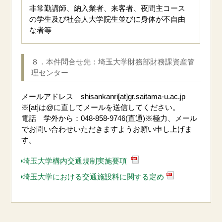
非常勤講師、納入業者、来客者、夜間主コース
の学生及び社会人大学院生並びに身体が不自由
な者等
８．本件問合せ先：埼玉大学財務部財務課資産管
理センター
メールアドレス shisankanri[at]gr.saitama-u.ac.jp
※[at]は@に直してメールを送信してください。
電話 学外から：048-858-9746(直通)※極力、メール
でお問い合わせいただきますようお願い申し上げま
す。
埼玉大学構内交通規制実施要項
埼玉大学における交通施設料に関する定め