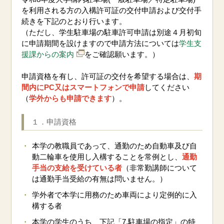
を利用される方の入構許可証の交付申請および交付手
続きを下記のとおり行います。
（ただし、学生駐車場の駐車許可申請は別途４月初旬
に申請期間を設けますので申請方法については
学生支
援課からの案内
をご確認願います。）
申請資格を有し、許可証の交付を希望する場合は、
期
間内にPC又はスマートフォンで申請
してください
（
学外からも申請できます
）。
１．申請資格
本学の教職員であって、
通勤のため自動車及び自
動二輪車を使用し入構することを常例とし、
通勤
手当の支給を受けている者
（非常勤講師について
は通勤手当受給の有無は問いません。）
学外者で本学に用務のため車両により定例的に入
構する者
本学の学生のうち、下記「7.駐車場の指定」の特