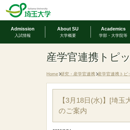
Admission
About SU
Academics
⼊試情報
⼤学概要
学部・⼤学院等
産学官連携トピ
Home
研究・産学官連携
産学官連携トピ
【3月18日(水)】[
のご案内