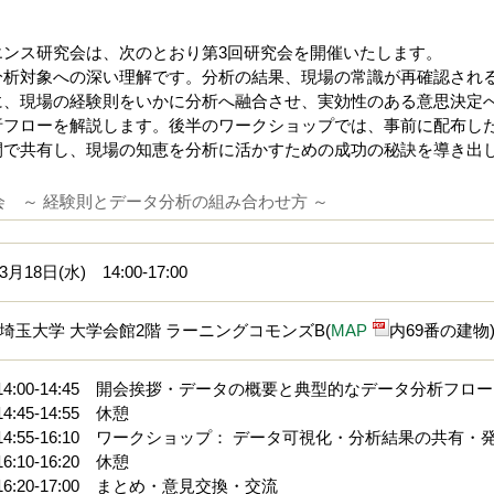
エンス研究会は、次のとおり第3回研究会を開催いたします。
分析対象への深い理解です。分析の結果、現場の常識が再確認され
に、現場の経験則をいかに分析へ融合させ、実効性のある意思決定
析フローを解説します。後半のワークショップでは、事前に配布し
間で共有し、現場の知恵を分析に活かすための成功の秘訣を導き出
会 ～ 経験則とデータ分析の組み合わせ方 ～
3月18日(水) 14:00-17:00
埼玉大学 大学会館2階 ラーニングコモンズB(
MAP
内69番の建物
14:00-14:45 開会挨拶・データの概要と典型的なデータ分析フロー
14:45-14:55 休憩
14:55-16:10 ワークショップ： データ可視化・分析結果の共有・
16:10-16:20 休憩
16:20-17:00 まとめ・意見交換・交流