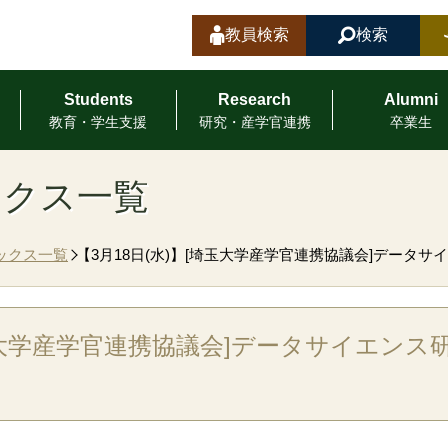
教員検索
検索
Students
Research
Alumni
教育・学⽣⽀援
研究・産学官連携
卒業⽣
ックス一覧
ックス一覧
【3月18日(水)】[埼玉大学産学官連携協議会]データ
埼玉大学産学官連携協議会]データサイエンス