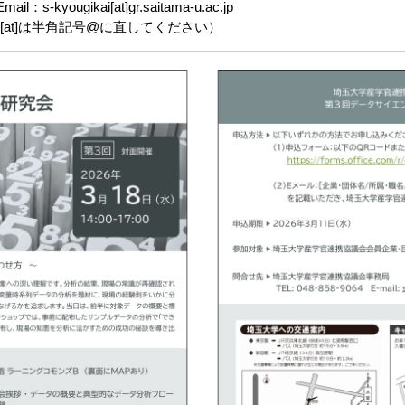
Email：s-kyougikai[at]gr.saitama-u.ac.jp
([at]は半角記号@に直してください）