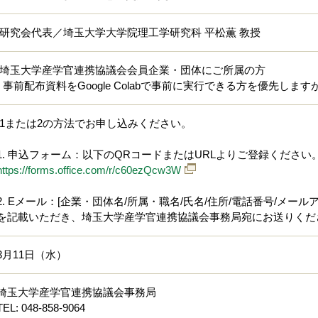
研究会代表／埼玉大学大学院理工学研究科 平松薫 教授
埼玉大学産学官連携協議会会員企業・団体にご所属の方
• 事前配布資料をGoogle Colabで事前に実行できる方を優先し
1または2の方法でお申し込みください。
1. 申込フォーム：以下のQRコードまたはURLよりご登録ください
https://forms.office.com/r/c60ezQcw3W
2.
Eメール：[企業・団体名/所属・職名/氏名/住所/電話番号/メールア
を記載いただき、埼玉大学産学官連携協議会事務局宛にお送りくだ
3月11日（水）
埼玉大学産学官連携協議会事務局
TEL: 048-858-9064