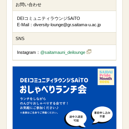
お問い合わせ
DEIコミュニティラウンジSAiTO
E-Mail：diversity-lounge@gr.saitama-u.ac.jp
SNS
Instagram：
@saitamauni_deilounge