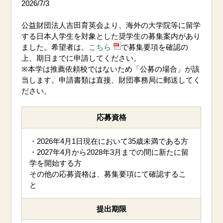
2026/7/3
公益財団法人
吉田育英会
よ
り、海外の
大学院
等
に
留学
する
日本人
学生を対象とした奨学生の募集案内があり
ました。希望者は、
こちら
で募集要項を
確認の
上、期日までに申請してください。
※本学は推薦依頼校ではないため「公募の場合」が該
当します。
申請書類は直接
、財団
事務局
に
郵送
してく
ださい
。
応募資格
・
2026年4月1日現在において35歳未満である方
・2027年4月から2028年3月までの間に新たに留
学を開始する方
その他の応募資格は、募集要項にて確認するこ
と
提出期限