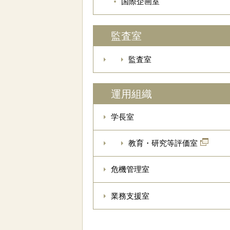
国際企画室
監査室
監査室
運用組織
学長室
教育・研究等評価室
危機管理室
業務支援室