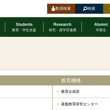
教員検索
検索
Students
Research
Alumni
教育・学⽣⽀援
研究・産学官連携
卒業⽣
教育機構
教育企画室
基盤教育研究センター