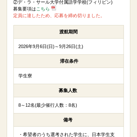
②
デ・ラ・サール大学付属語学学校(
フィリピン)
募集要項は
こちら
定員に達したため、応募を締め切りました。
渡航期間
2026年9月6日(日)～9月26日(土)
滞在条件
学生寮
募集人数
8～
12
名(最少催行人数：8名)
備考
・
希望者のうち選考された学生に、日本学生支