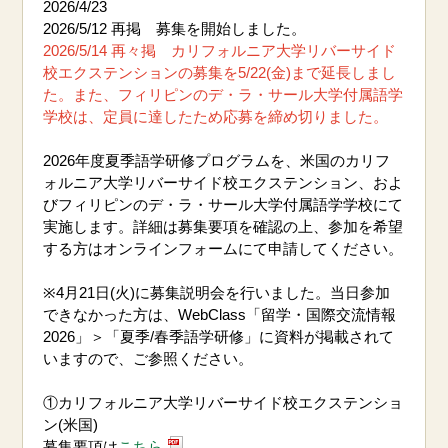
2026/4/23
2026/5/12 再掲 募集を開始しました。
2026/5/14 再々掲
カリフォルニア
大学リバーサイド
校エクステンションの募集を5/22(金)まで延長しまし
た。また、フィリピンのデ・ラ・サール大学付属語学
学校は、定員に達したため応募を締め切りました。
2026
年度夏
季
語学研修プログラム
を、米国
のカリフ
ォルニア
大学リバーサイド校エクステンション
、およ
びフィリピンのデ・ラ・サール大学付属語学学校にて
実施
します
。
詳細は
募集要項
を確認の上、参加を希望
する方はオンラインフォームにて申請してください。
※4
月21
日(火
)に募集説明会を行いました。当日参加
できなかった方は、WebClass「留学・国際交流情報
2026
」＞「夏季/春季語学研修」に資料が掲載されて
いますので、ご参照ください。
①カリフォルニア大学リバーサイド校エクステンショ
ン(米国)
募集要項は
こちら