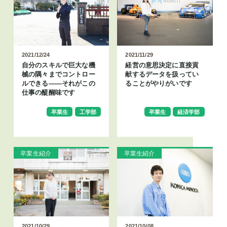
2021/12/24
2021/11/29
自分のスキルで巨大な機
経営の意思決定に直接貢
械の隅々までコントロー
献するデータを扱ってい
ルできる――それがこの
ることがやりがいです
仕事の醍醐味です
卒業生
工学部
卒業生
経済学部
卒業生紹介
卒業生紹介
2021/10/29
2021/10/08