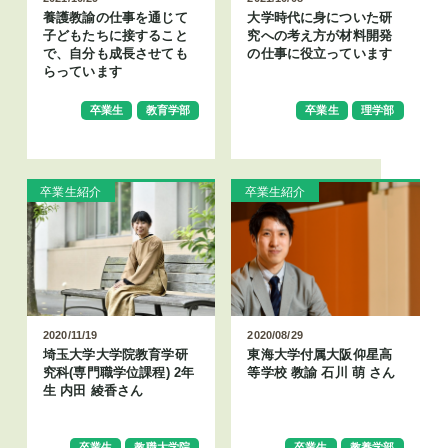
養護教諭の仕事を通じて
大学時代に身についた研
子どもたちに接すること
究への考え方が材料開発
で、自分も成長させても
の仕事に役立っています
らっています
卒業生
教育学部
卒業生
理学部
卒業生紹介
卒業生紹介
2020/11/19
2020/08/29
埼玉大学大学院教育学研
東海大学付属大阪仰星高
究科(専門職学位課程) 2年
等学校 教諭 石川 萌 さん
生 内田 綾香さん
卒業生
教職大学院
卒業生
教養学部