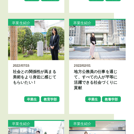
卒業生紹介
卒業生紹介
2022/07/15
2022/02/01
社会との関係性が高まる
地方公務員の仕事を通じ
美術をより身近に感じて
て、すべての人が平等に
もらいたい！
活躍できる社会づくりに
貢献
卒業生
教育学部
卒業生
教養学部
卒業生紹介
卒業生紹介