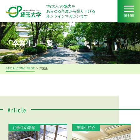
“埼大人”の魅力を
あらゆる角度から掘り下げる
menu
オンラインマガジンです
「卒業生」一覧
SAIDAI CONCIERGE
>
卒業生
Article
在学生の活躍
卒業生紹介