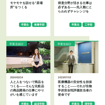
モヤモヤを話せる“居場
得意分野が活きる仕事は
所”をつくる
必ずある――先入観にと
らわれずチャレンジを
卒業生
教養学部
卒業生
工学部
卒業生紹介
卒業生紹介
2024/02/14
2023/07/03
人と人をつないで商品を
医療機器の安全性を担保
つくる――そんな化粧品
すること――それが生物
の商品開発の仕事にやり
学的安全性評価担当者の
がいを感じています
使命です
卒業生
経済学部
卒業生
理学部