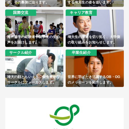
ボ。その裏側に迫ります。
する埼大生の姿を追います。
国際交流
キャリア教育
海外留学の経験者や留学生の生の
埼大生の未来を切り拓く、大学側
声をお届けします。
の取り組みをお知らせします。
サークル紹介
卒業生紹介
埼大の顔ともいえる、個性豊かな
世界に羽ばたき活躍するOB・OG
サークルにフォーカスします。
のメッセージを紹介します。