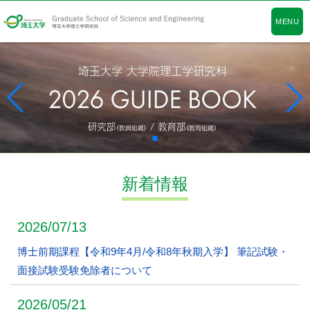
MENU
新着情報
2026/07/13
博士前期課程【令和9年4月/令和8年秋期入学】 筆記試験・
面接試験受験免除者について
2026/05/21