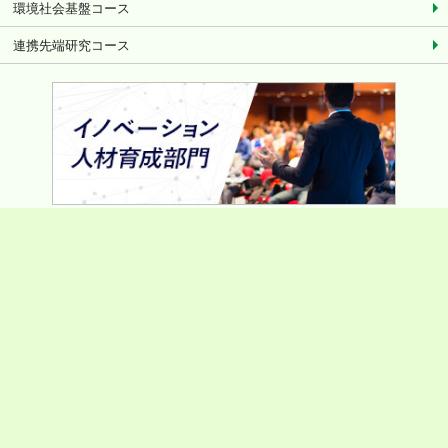
環境社会基盤コース
連携先端研究コース