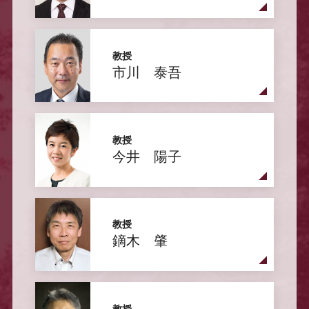
教授
市川 泰吾
教授
今井 陽子
教授
鏑木 肇