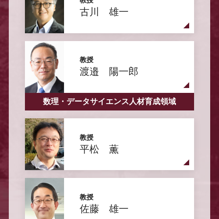
教授
古川 雄一
教授
渡邉 陽一郎
数理・データサイエンス人材育成領域
教授
平松 薫
教授
佐藤 雄一