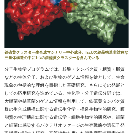
鉄硫黄クラスター生合成マシナリー中心成分、IscUの結晶構造非対称な
三量体構造の中に1つの鉄硫黄クラスターを含んでいる
分子生物学プログラムでは、核酸・タンパク質・糖質・脂質
などの生体分子、および生物のゲノム情報を鍵として、生命
現象の包括的な理解を目指した基礎研究、さらにその発展と
しての応用研究を進めている。生化学・分子遺伝分野では、
大腸菌や枯草菌のゲノム情報を利用して、鉄硫黄タンパク質
群の生合成機構に関する遺伝生化学・構造生物学的研究、膜
脂質の生理機能に関する遺伝学・細胞生物学的研究や、細菌
と細菌に感染するバクテリオファージの生存戦略や遺伝子発