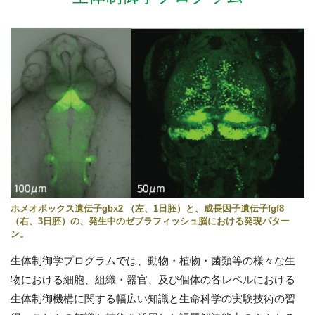
ホメオボックス遺伝子gbx2 （左、1日胚）と、成長因子遺伝子fgf8
（右、3日胚）の、発生中のゼブラフィッシュ脳における発現パター
ン。
生体制御学プログラムでは、動物・植物・菌類等の様々な生
物における細胞、組織・器官、及び個体の各レベルにおける
生体制御機構に関する幅広い知識と生命科学の実験技術の習