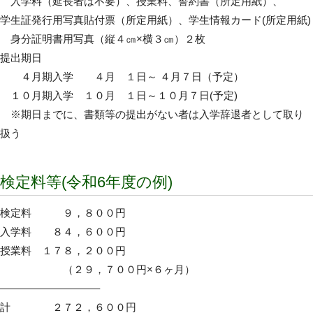
入学料（延長者は不要）、授業料、誓約書（所定用紙）、
学生証発行用写真貼付票（所定用紙）、学生情報カード(所定用紙)
身分証明書用写真（縦４㎝×横３㎝）２枚
提出期日
４月期入学 ４月 １日～ ４月７日（予定）
１０月期入学 １０月 １日～１０月７日(予定)
※期日までに、書類等の提出がない者は入学辞退者として取り
扱う
検定料等(令和6年度の例)
検定料 ９，８００円
入学料 ８４，６００円
授業料 １７８，２００円
（２９，７００円×６ヶ月）
—————————–
計 ２７２，６００円