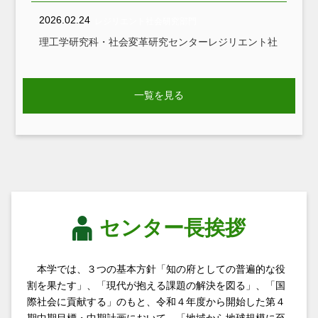
2026.02.24
レジリエント社会研究部門
理工学研究科・社会変革研究センターレジリエント社
会研究部門 長田昌彦教授が茨城県知事より感謝状を
授与
一覧を見る
2026.02.24
レジリエント社会研究部門
【地域レジリエント社会研究コンソーシアム】インフ
ラDX実践WGが第１回WG会議を開催しました
2026.02.19
レジリエント社会研究部門
【地域レジリエント社会研究コンソーシアム】地域防
災減災コミュニケーションWG主査・瀬山紀子氏が2
センター長挨拶
月17日（火）に講演しました
本学では、３つの基本方針「知の府としての普遍的な役
2026.02.12
レジリエント社会研究部門
割を果たす」、「現代が抱える課題の解決を図る」、「国
【地域レジリエント社会研究コンソーシアム】地理情
際社会に貢献する」のもと、令和４年度から開始した第４
報活用WG 第2回ミーティング「地方自治体の防災体
期中期目標・中期計画において、「地域から地球規模に至