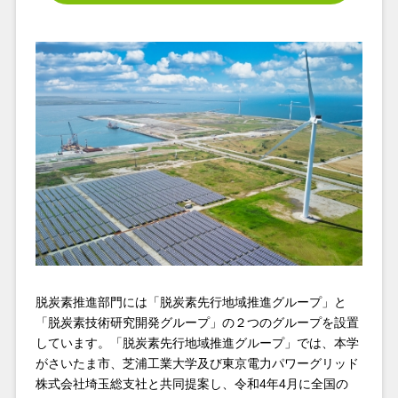
2025.12.15
レジリエント社会研究部門
【特別講演】埼玉大学と栄和小学校で避難所開設・運
営訓練と「地域の災害と防災を考える」の講演会を開
催致しました
2025.12.15
レジリエント社会研究部門
【特別講演】実用型マルチパラメータ・フェーズドア
レイ気象レーダの講演と見学会を開催しました
2025.12.08
レジリエント社会研究部門
【テレビ放映】12月13日(土) NHK『ヴィランの言い
分』に大学院理工学研究科教授・レジリエント社会研
究部門部門長 齊藤正人先生の研究が紹介されます
脱炭素推進部門には「脱炭素先行地域推進グループ」と
「脱炭素技術研究開発グループ」の２つのグループを設置
しています。「脱炭素先行地域推進グループ」では、本学
がさいたま市、芝浦工業大学及び東京電力パワーグリッド
株式会社埼玉総支社と共同提案し、令和4年4月に全国の