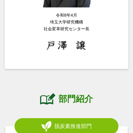
制と地理情報活用の展望」を2月4日(水)に開催します
令和8年4月
埼玉大学研究機構
2026.01.06
脱炭素推進部門
社会変革研究センター長
日本物理教育学会 次世代形成WGと社会変革研究セン
ター 脱炭素推進部門の共催による現役の高等学校理
科の先生方と交流するワークショップを開催しました
2025.12.17
脱炭素推進部門
そごう大宮店にて、ワークショップ「ソーラーカーを
作ろう！」を開催しました
部門紹介
2025.12.17
レジリエント社会研究部門
【技術研修会】レジリエント社会研究部門の牧剛史教
授が代表を務める埼玉橋梁メンテナンス研究会が第3
回橋梁メンテナンス技術研修会を開催しました
脱炭素推進部門