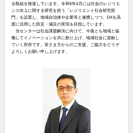
2026.01.30
レジリエント社会研究部門
る取組を推進しています。令和6年4月には社会のレジリエ
ンス向上に関する研究を担う「レジリエント社会研究部
【地域レジリエント社会研究コンソーシアム】地域防
門」を設置し、地域自治体や企業等と連携しつつ、DXを高
災減災コミュニケーションWGが第１回交流会を開催
しました
度に活用した防災・減災の実現を目指しています。
当センターは社会課題解決に向けて、今後とも地域と協
働してイノベーションを共に創り上げ、地域社会に貢献し
2026.01.29
レジリエント社会研究部門
ていく所存です。皆さま方からのご支援、ご協力をどうぞ
【災害×ダイバーシティセミナー】1月21日（水）災
よろしくお願い申し上げます。
害復興における人権アプローチー東日本大震災の経験
からを開催しました
2026.01.19
レジリエント社会研究部門
【地域レジリエント社会研究コンソーシアム】地域防
災減災コミュニケーションWG主査・瀬山紀子氏が2
月17日（火）に講演します
2026.01.19
レジリエント社会研究部門
【地域レジリエント社会研究コンソーシアム】地理情
報活用WG 第2回ミーティング「地方自治体の防災体