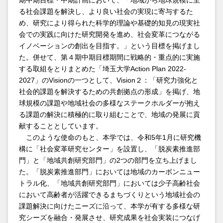
制と地理情報活用の展望」を2月4日(水)に開催しまし
る社会課題を解決し、より良い社会の実現に寄与するた
た
め、研究により得られた科学的理論や基礎的知見の現実社
会での実践に向けた研究開発を進め、社会変革につながる
2026.02.09
脱炭素推進部門
イノベーションの創出を目指す。」という目標を掲げまし
【記事掲載】埼玉県経営者協会会報誌の「埼玉経協ニ
た。併せて、第４期中期目標期間に戦略的・重点的に実施
ュース（2025年12・2026年1月（No.450）」（15ペ
する取組をとりまとめた「埼玉大学Action Plan 2022-
ージ）に 社会変革研究センター脱炭素推進部門 持
2027」のVisionの一つとして、Vision２：「研究力強化と
木克之准教授の記事が掲載されました
社会的課題を解決するための共創拠点の形成」を掲げ、地
球規模の課題や地域社会の多様なステークホルダーが抱え
2026.02.05
レジリエント社会研究部門
る課題の解決に積極的に取り組むことで、地域の発展に貢
献することとしています。
【災害×ダイバーシティセミナー】1月21日（水）”災
このような使命のもと、本学では、令和5年1月に研究機
害復興における人権アプローチー東日本大震災の経験
構に「社会変革研究センター」を設置し、「脱炭素推進部
から”を埼玉大学公式 YouTube チャンネルにて公開い
たしました
門」と「地域共創研究部門」の2つの部門を立ち上げまし
た。「脱炭素推進部門」においては地域のカーボンニュー
トラル化、「地域共創研究部門」においては少子高齢社会
2026.02.02
地域共創研究部門
において高齢者が活躍できるまちづくりという地域社会の
第1回埼大オレンジシンポジウムを開催しました
課題解決に向けたニーズに沿って、本学が有する多様な研
究シーズを融合・発展させ、研究成果を社会実装につなげ