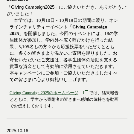
「Giving Campaign2025」にご協力いただき、ありがとうご
ざいました！
本学では、
10
月
10
日～
10
月
19
日の期間に渡り、オン
ラインチャリティーイベント
「
Giving Campaign
2025
」
を開催しました。
今
回のイベントには、
18
の学
生団体が参加し、学内外へ広く呼びかけを行った結
果、
5,105
名もの方々から応援投票をいただくととも
に、多くの皆さまより温かいご寄附を賜りました。お
寄せいただいたご支援は、各学生団体の活動を支える
貴重な資金として有効的に活用させていただきます。
本キャンペーンにご参加・ご協力いただきましたすべ
ての皆さまに心より御礼申し上げます。
Giving Campaign 2025のホームページ
では、結果報告
とともに、学生から寄附者の皆さまへ感謝の気持ちを動画
でお伝えしております。
2025.10.16