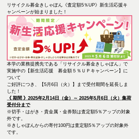
リサイクル募金きしゃぽん《査定額5％UP》新生活応援キ
ャンペーンが始まりました！
本学の業務提携先である「リサイクル募金きしゃぽん」で
実施中の【新生活応援 募金額５％ＵＰキャンペーン】に
ついて
ご好評につき、【5月6日（火）】まで受付期間を延長しま
した！
《 期間 》2025年2月14日（金）～ 2025年5月6日（火）集荷
受付分まで
※切手・はがき・貴金属・金券類は査定額5％アップの対象
外です。
※きしゃぽんからの寄付100円は査定額5％アップの対象外
です。