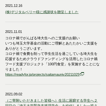
2021.12.16
(株)デジタルベリー様に感謝状を贈呈しました
2021.11.01
コロナ禍でがんばる埼大生へのご支援のお願い
いつも埼玉大学基金の活動にご理解とあたたかいご支援を
ありがとうございます。
コロナ禍で食費を削って学生生活を過ごしている埼大生を
応援するためクラウドファンディングを活用したコロナ禍
フード支援プロジェクト「100円食堂」を実施することにな
りました！
https://readyfor.jp/projects/saitamauniv20211029
2021.09.02
（ご寄附いただきました皆様へ）生活に困窮する学生へ２
回目の「埼玉大学緊急支援奨学金」を給付しました―皆さ