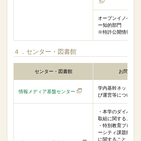
オープンイノベーシ
ー知的部門
※特許公開情報は
こ
４．センター・図書館
センター・図書館
お問合せ
学内基幹ネットワー
情報メディア基盤センター
び運営等について
・本学のダイバーシ
取組に関すること
・特別教育プログラ
ーシティ課題解決プ
に関すること