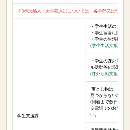
※3年次編入・大学院入試については、各学部又は研究科
・学生生活の支援に
・学生宿舎に関する
・学生の生活指導に
(
学生生活支援HP
・学生の課外活動(
ル活動等)に関する
(
課外活動支援HP
落とし物は、まず
見つからない場合は
(到着まで数日かか
※電話でのお問い合
い。
学生支援課
授業料免除及び奨学