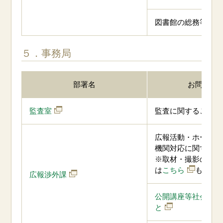
図書館の総務等に関
５．事務局
部署名
お問合せ
監査室
監査に関すること
広報活動・ホームペ
機関対応に関するこ
※取材・撮影の申込
は
こちら
もご覧
広報渉外課
公開講座等社会連携
と