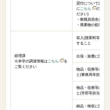
貸付について(ご連
に
こちら
のペー
ださい)
・教職員宿舎につい
・廃棄物の処理につ
収入(授業料等を含
すること
経理課
出張・旅費に関する
※本学の調達情報は
こちら
を
ご覧ください
物品・役務等の調達
と(事務局等担当係)
物品・役務等の調達
と(学部等担当係)
納品・検収に関する