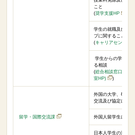
こと
(
奨学支援HP
)
学生の就職及びイン
プに関すること
(
キャリアセンターH
学生からの学生生
る相談
(
総合相談窓口(旧 
室HP)
)
外国の大学、研究所
交流及び協定に関す
留学・国際交流課
外国人留学生に関す
日本人学生の海外留