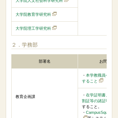
大学院人文社会科学研究科
大学院教育学研究科
大学院理工学研究科
２．学務部
部署名
お問合せ
・
本学教職員への兼
すること
・
在学証明書、卒業
教育企画課
割証等の諸証明書
すること。
・
CampusSquare