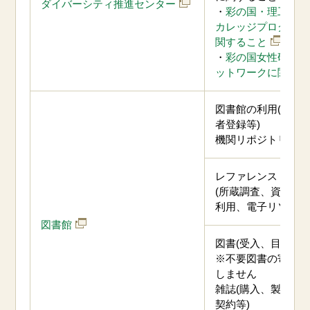
ダイバーシティ推進センター
・
彩の国・理工系進
カレッジプログラム(W
関すること
・
彩の国女性研究者
ットワークに関する
図書館の利用(貸出
者登録等)
機関リポジトリ(SUC
レファレンス
(所蔵調査、資料取
利用、電子リソース
図書館
図書(受入、目録)
※不要図書の寄贈は
しません
雑誌(購入、製本、
契約等)