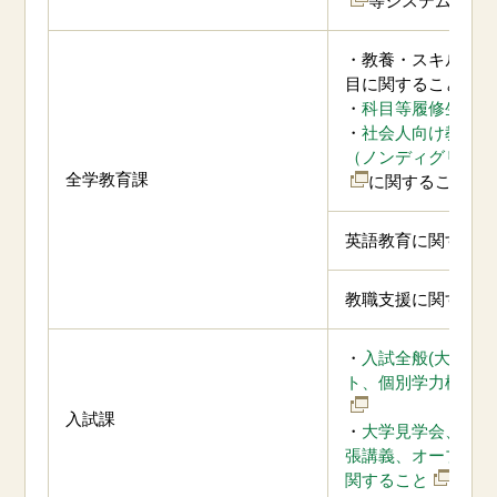
等システム全般
・教養・スキル・リ
目に関すること
・
科目等履修生
・
社会人向け教育プ
（ノンディグリープ
全学教育課
に関すること
英語教育に関するこ
教職支援に関するこ
・
入試全般(大学入
ト、個別学力検査)
入試課
・
大学見学会、進学
張講義、オープンキ
関すること