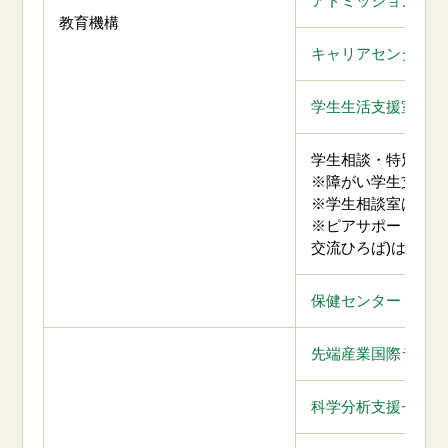
アドミッションセン
教育機構
キャリアセンター
学生生活支援室
学生相談・特別支援
※障がい学生支援室
※学生相談室は
こち
※ピアサポートルー
交流ひろば)は
こち
保健センター
先端産業国際ラボラ
科学分析支援センタ