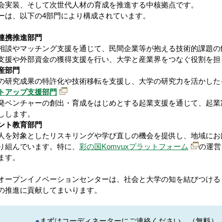
会実装、そして次世代人材の育成を推進する中核拠点です。
ーは、以下の4部門により構成されています。
連携推進部門
やマッチング支援を通じて、民間企業等が抱える技術的課題の
や外部資金の獲得支援を行い、大学と産業界をつなぐ役割を担
産部門
究成果の特許化や技術移転を支援し、大学の研究力を活かした
トアップ支援部門
ンチャーの創出・育成をはじめとする起業支援を通じて、起業
します。
ント教育部門
対象としたリスキリングや学び直しの機会を提供し、地域にお
組んでいます。特に、
彩の国Komvuxプラットフォーム
の運営
す。
オープンイノベーションセンターは、社会と大学の知を結びつける
の推進に貢献してまいります。
●
まずはコーディネーターにご連絡ください。（無料）