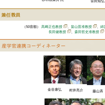
笹田知弘
（50音順）
髙﨑正也教授
、
畠山晋准教授
、
綿
長田健教授
、
森田哲史准教授
金谷康弘
村井亮介
藤山斉