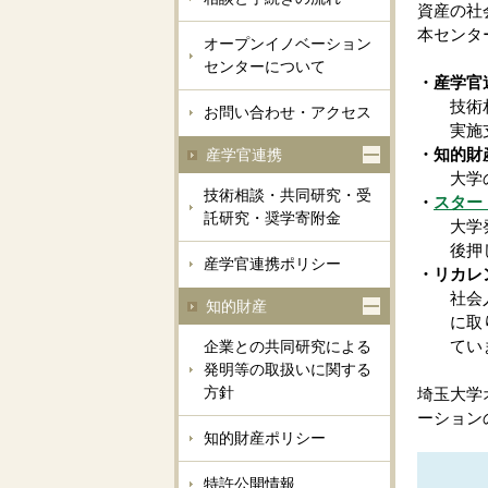
資産の社
本センタ
オープンイノベーション
センターについて
・産学官
技術相談
お問い合わせ・アクセス
実施支援
・知的財
産学官連携
大学の研
技術相談・共同研究・受
・
スター
託研究・奨学寄附金
大学発ベ
後押し
産学官連携ポリシー
・リカレ
社会人を
知的財産
に取り
ていま
企業との共同研究による
発明等の取扱いに関する
方針
埼玉大学
ーション
知的財産ポリシー
特許公開情報