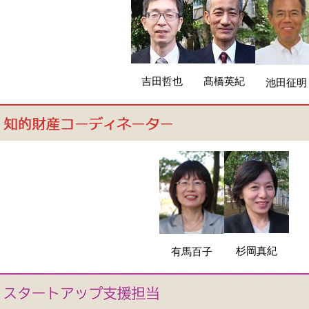
吉田哲也
髙橋英紀
池田征明
杉岡真紀
有馬百子