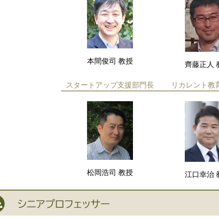
本間俊司 教授
齊藤正人 
スタートアップ支援部門長
リカレント教
松岡浩司 教授
江口幸治 