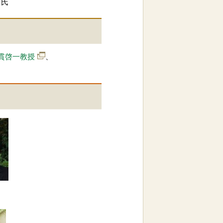
氏
貫啓一教授
、