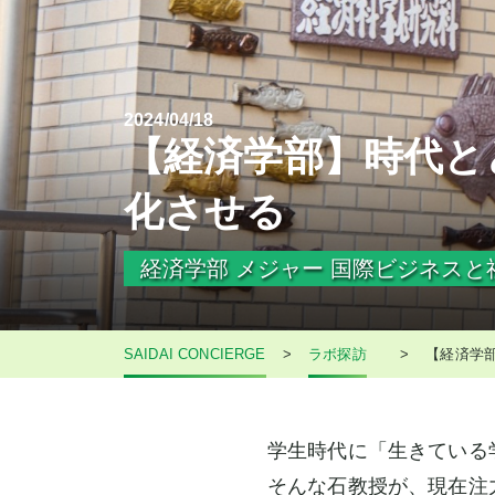
2024/04/18
【経済学部】時代と
化させる
経済学部 メジャー 国際ビジネス
SAIDAI CONCIERGE
>
ラボ探訪
>
【経済学
学生時代に「生きている
そんな石教授が、現在注