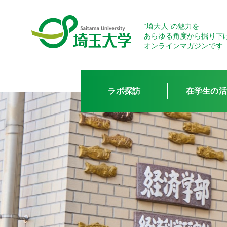
“埼大人”の魅力を
あらゆる角度から掘り下
オンラインマガジンです
ラボ探訪
在学生の活