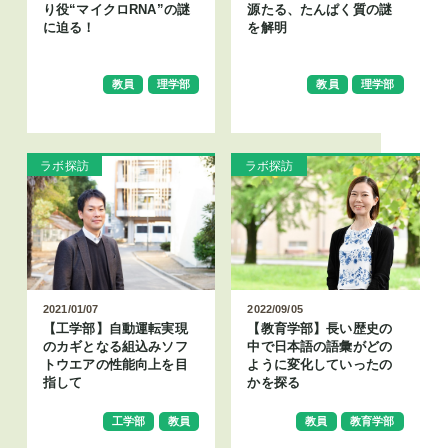
り役“マイクロRNA”の謎
源たる、たんぱく質の謎
に迫る！
を解明
教員
理学部
教員
理学部
ラボ探訪
ラボ探訪
2021/01/07
2022/09/05
【工学部】自動運転実現
【教育学部】長い歴史の
のカギとなる組込みソフ
中で日本語の語彙がどの
トウエアの性能向上を目
ように変化していったの
指して
かを探る
工学部
教員
教員
教育学部