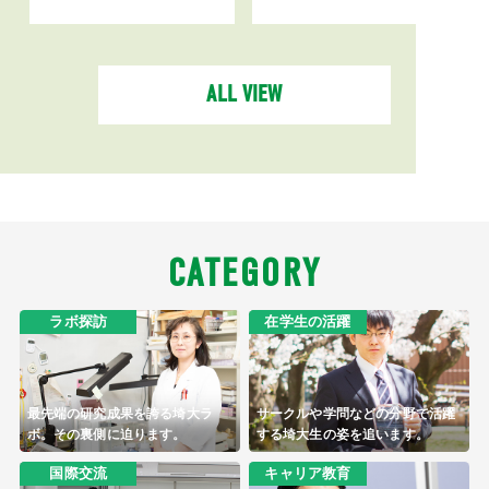
ALL VIEW
CATEGORY
ラボ探訪
在学生の活躍
最先端の研究成果を誇る埼大ラ
サークルや学問などの分野で活躍
ボ。その裏側に迫ります。
する埼大生の姿を追います。
国際交流
キャリア教育