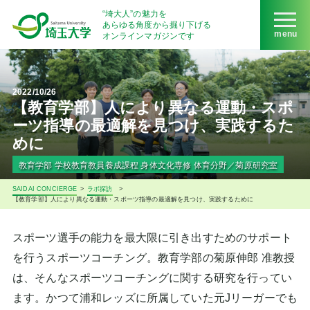
“埼大人”の魅力を
あらゆる角度から掘り下げる
menu
オンラインマガジンです
2022/10/26
【教育学部】人により異なる運動・スポ
ーツ指導の最適解を見つけ、実践するた
めに
教育学部 学校教育教員養成課程 身体文化専修 体育分野／菊原研究室
SAIDAI CONCIERGE
>
ラボ探訪
>
【教育学部】人により異なる運動・スポーツ指導の最適解を見つけ、実践するために
スポーツ選手の能力を最大限に引き出すためのサポート
を行うスポーツコーチング。教育学部の菊原伸郎 准教授
は、そんなスポーツコーチングに関する研究を行ってい
ます。かつて浦和レッズに所属していた元Jリーガーでも