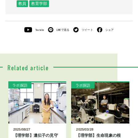
教員
教育学部
You tube
LINEで送る
ツイート
シェア
Related article
ラボ探訪
ラボ探訪
2025/08/27
2025/03/28
【理学部】遺伝子の見守
【理学部】生命現象の根