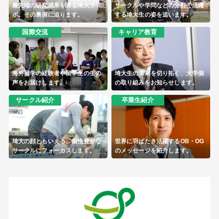
最先端の研究成果を誇る埼大ラ
サークルや学問などの分野で活躍
ボ。その裏側に迫ります。
する埼大生の姿を追います。
国際交流
キャリア教育
海外留学の経験者や留学生の生の
埼大生の未来を切り拓く、大学側
声をお届けします。
の取り組みをお知らせします。
サークル紹介
卒業生紹介
埼大の顔ともいえる、個性豊かな
世界に羽ばたき活躍するOB・OG
サークルにフォーカスします。
のメッセージを紹介します。