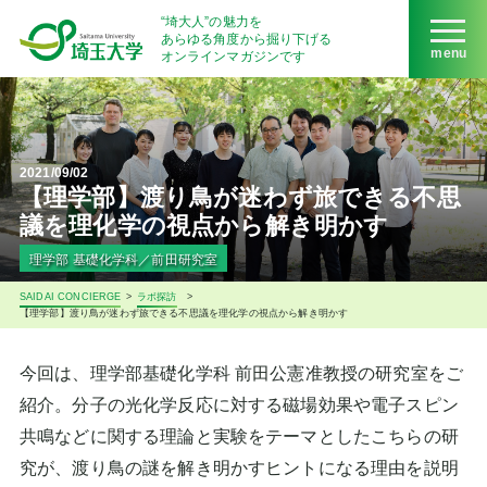
“埼大人”の魅力を
あらゆる角度から掘り下げる
menu
オンラインマガジンです
2021/09/02
【理学部】渡り鳥が迷わず旅できる不思
議を理化学の視点から解き明かす
理学部 基礎化学科／前田研究室
SAIDAI CONCIERGE
>
ラボ探訪
>
【理学部】渡り鳥が迷わず旅できる不思議を理化学の視点から解き明かす
今回は、理学部基礎化学科 前田公憲准教授の研究室をご
紹介。分子の光化学反応に対する磁場効果や電子スピン
共鳴などに関する理論と実験をテーマとしたこちらの研
究が、渡り鳥の謎を解き明かすヒントになる理由を説明