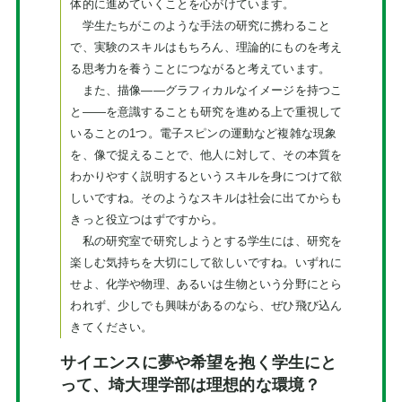
体的に進めていくことを心がけています。
学生たちがこのような手法の研究に携わること
で、実験のスキルはもちろん、理論的にものを考え
る思考力を養うことにつながると考えています。
また、描像――グラフィカルなイメージを持つこ
と――を意識することも研究を進める上で重視して
いることの1つ。電子スピンの運動など複雑な現象
を、像で捉えることで、他人に対して、その本質を
わかりやすく説明するというスキルを身につけて欲
しいですね。そのようなスキルは社会に出てからも
きっと役立つはずですから。
私の研究室で研究しようとする学生には、研究を
楽しむ気持ちを大切にして欲しいですね。いずれに
せよ、化学や物理、あるいは生物という分野にとら
われず、少しでも興味があるのなら、ぜひ飛び込ん
きてください。
サイエンスに夢や希望を抱く学生にと
って、埼大理学部は理想的な環境？