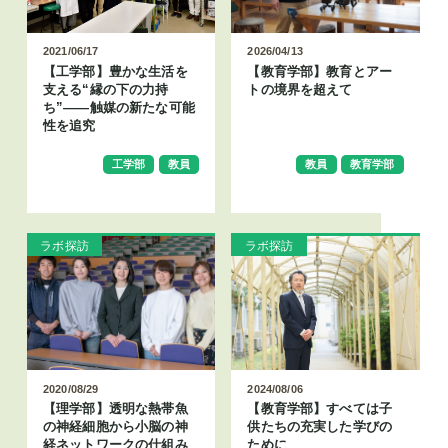
2021/06/17
2026/04/13
【工学部】豊かな生活を
【教育学部】教育とアー
支える“縁の下の力持
トの境界を超えて
ち”――触媒の新たな可能
性を追究
工学部
教員
教員
教育学部
ラボ探訪
ラボ探訪
2020/08/29
2024/08/06
【理学部】透明な熱帯魚
【教育学部】すべては子
の神経細胞から小脳の神
供たちの充実した学びの
経ネットワークの仕組み
ために