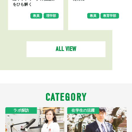
をひも解く
教員
理学部
教員
教育学部
ALL VIEW
CATEGORY
ラボ探訪
在学生の活躍