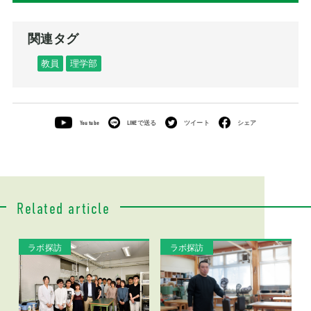
関連タグ
教員
理学部
You tube
LINEで送る
ツイート
シェア
Related article
ラボ探訪
ラボ探訪