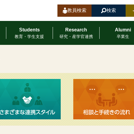
教員検索
検索
Students
Research
Alumni
教育・学⽣⽀援
研究・産学官連携
卒業⽣