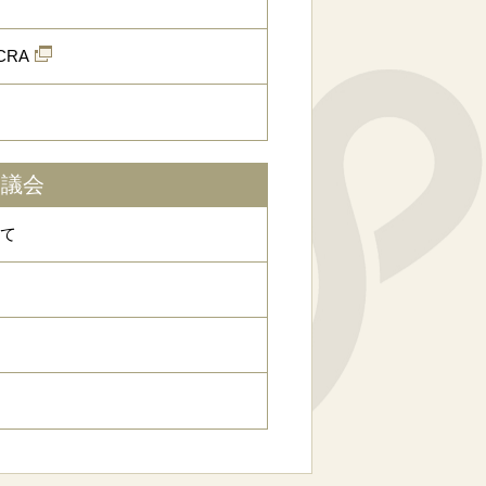
CRA
協議会
て