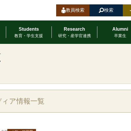
教員検索
検索
Students
Research
Alumni
教育・学⽣⽀援
研究・産学官連携
卒業⽣
覧
ディア情報一覧