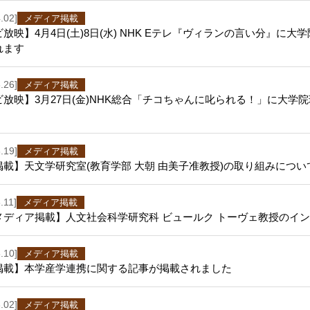
.02]
メディア掲載
放映】4月4日(土)8日(水) NHK Eテレ『ヴィランの言い分』に
れます
.26]
メディア掲載
ビ放映】3月27日(金)NHK総合「チコちゃんに叱られる！」に大学
.19]
メディア掲載
掲載】天文学研究室(教育学部 大朝 由美子准教授)の取り組みにつ
.11]
メディア掲載
bメディア掲載】人文社会科学研究科 ビュールク トーヴェ教授のイ
.10]
メディア掲載
掲載】本学産学連携に関する記事が掲載されました
.02]
メディア掲載