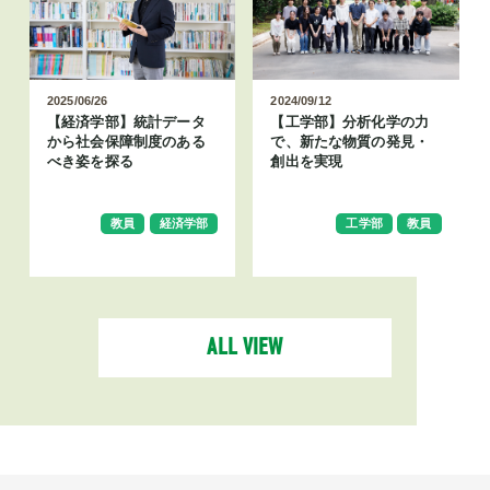
2025/06/26
2024/09/12
【経済学部】統計データ
【工学部】分析化学の力
から社会保障制度のある
で、新たな物質の発見・
べき姿を探る
創出を実現
教員
経済学部
工学部
教員
ALL VIEW