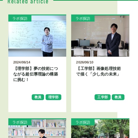
Related article
ラボ探訪
ラボ探訪
2024/06/14
2026/06/10
【理学部】夢の技術につ
【工学部】画像処理技術
ながる超伝導理論の構築
で描く「少し先の未来」
に挑む！
教員
理学部
工学部
教員
ラボ探訪
ラボ探訪