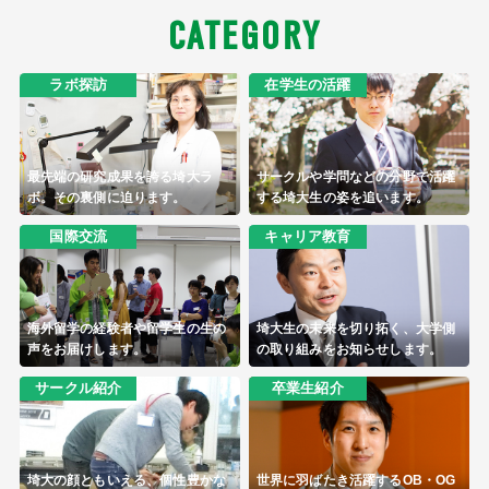
CATEGORY
ラボ探訪
在学生の活躍
最先端の研究成果を誇る埼大ラ
サークルや学問などの分野で活躍
ボ。その裏側に迫ります。
する埼大生の姿を追います。
国際交流
キャリア教育
海外留学の経験者や留学生の生の
埼大生の未来を切り拓く、大学側
声をお届けします。
の取り組みをお知らせします。
サークル紹介
卒業生紹介
埼大の顔ともいえる、個性豊かな
世界に羽ばたき活躍するOB・OG