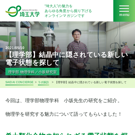
“埼大人”の魅力を
あらゆる角度から掘り下げる
menu
オンラインマガジンです
2021/05/10
【理学部】結晶中に隠されている新しい
電子状態を探して
理学部 物理学科／小坂研究室
SAIDAI CONCIERGE
>
ラボ探訪
>
【理学部】結晶中に隠されている新しい電子状態を探して
今回は、理学部物理学科 小坂先生の研究をご紹介。
物理学を研究する魅力について語ってもらいました！