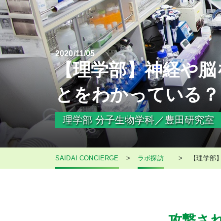
2020/11/05
【理学部】神経や脳
とをわかっている？
理学部 分子生物学科／豊田研究室
SAIDAI CONCIERGE
>
ラボ探訪
>
【理学部
攻撃さ