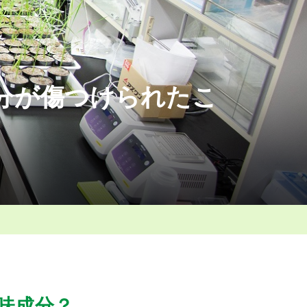
分が傷つけられたこ
？
味成分？