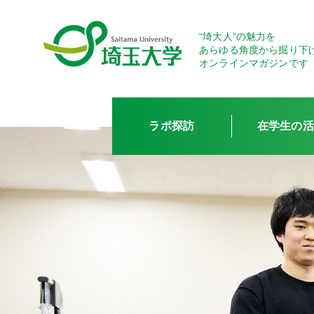
“埼大人”の魅力を
あらゆる角度から掘り下
オンラインマガジンです
ラボ探訪
在学生の活