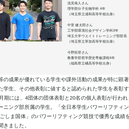
浅見侑人さん
理学部分子生物学科 4年
（埼玉県立浦和高等学校出身）
中里 健太郎さん
工学部環境社会デザイン学科3年
埼玉大学ウエイトトレーニング部部長
（埼玉県立草加高等学校出身）
今野拓登さん
教養学部哲学歴史専修課程4年
（福島県立橘高等学校出身）
等の成果が優れている学生や課外活動の成果が特に顕著
た学生、その他表彰に値すると認められた学生を表彰す
3月期には、4団体の団体表彰と20名の個人表彰が行われ
ーニング部所属の学生。「全日本学生パワーリフティン
かごしま国体」のパワーリフティング競技で優秀な成績
聞きました。