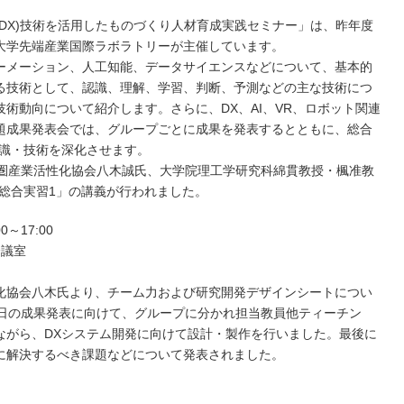
DX)技術を活用したものづくり人材育成実践セミナー」は、昨年度
大学先端産業国際ラボラトリーが主催しています。
ーメーション、人工知能、データサイエンスなどについて、基本的
る技術として、認識、理解、学習、判断、予測などの主な技術につ
術動向について紹介します。さらに、DX、AI、VR、ロボット関連
題成果発表会では、グループごとに成果を発表するとともに、総合
知識・技術を深化させます。
都圏産業活性化協会八木誠氏、大学院理工学研究科綿貫教授・楓准教
総合実習1」の講義が行われました。
～17:00
会議室
化協会八木氏より、チーム力および研究開発デザインシートについ
2日の成果発表に向けて、グループに分かれ担当教員他ティーチン
ながら、DXシステム開発に向けて設計・製作を行いました。最後に
に解決するべき課題などについて発表されました。