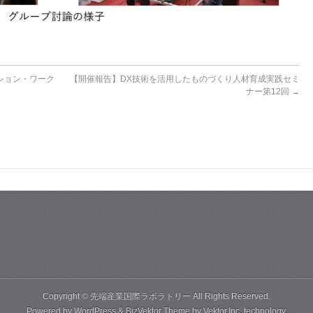
ション・ワーク
【開催報告】DX技術を活用したものづくり人材育成実践セミ
ナー第12回
→
Copyright ©
先端産業国際ラボラトリー
All Rights Reserved.
Powered by
WordPress
&
BizVektor Theme
by Vektor,Inc. technology.