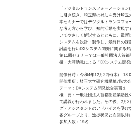
「デジタルトランスフォーメーション(
に引き続き、埼玉県の補助を受け埼玉
本セミナーではデジタルトランスフォ
な考え方から学び、知的活動を実現す
いてやさしく解説するとともに、最新技
システムを設計・製作し、最終日の課
討論を行いDXシステム開発に関する
第11回セミナーでは一般社団法人首
授・大澤助教による「DXシステム開発
開催日時：令和4年12月22日(木) 13:00
開催場所：埼玉大学研究機構棟7階大
テーマ：DXシステム開発総合実習１
概 要：一般社団法人首都圏産業活性
て講義が行われました。その後、2月
グ・アシスタントのアドバイスを受け
各グループより、進捗状況と次回以降
参加人数：19名