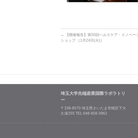
←
【開催報告】第50回ヘルスケア・イノベー
ショップ ［1月24日(火)］
埼玉大学先端産業国際ラボラトリ
ー
〒338-8570 埼玉県さいたま市桜区下大
久保255 TEL:048-858-3962