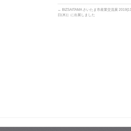
←
BIZSAITAMA さいたま市産業交流展 2019[1
日(木)］に出展しました