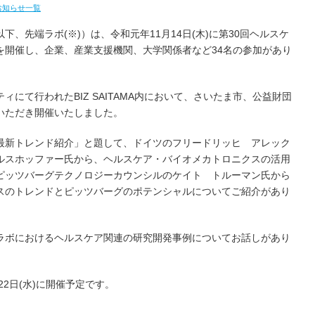
お知らせ一覧
、先端ラボ(※)）は、令和元年11月14日(木)に第30回ヘルスケ
を開催し、企業、産業支援機関、大学関係者など34名の参加があり
にて行われたBIZ SAITAMA内において、さいたま市、公益財団
いただき開催いたしました。
最新トレンド紹介」と題して、ドイツのフリードリッヒ アレック
ルスホッファー氏から、ヘルスケア・バイオメカトロニクスの活用
ピッツバーグテクノロジーカウンシルのケイト トルーマン氏から
スのトレンドとピッツバーグのポテンシャルについてご紹介があり
ラボにおけるヘルスケア関連の研究開発事例についてお話しがあり
22日(水)に開催予定です。