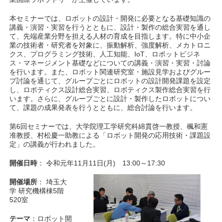
本セミナーでは、ロボットの設計・開発に必要となる基礎知識の
講義・演習・実習を行うとともに、設計・製作の総合実習を通し
て、先端産業分野を担える人材の育成を目指します。特に中小企
業の技術者・研究者を対象に、振動解析、強度解析、メカトロニ
クス、プログラミング技術、人工知能、IoT、ロボットビジネ
ス・マネージメント基礎などについての講義・演習・実習・討論
を行います。また、ロボット関連研究室・施設見学およびグルー
プ討論を通じて、グループごとにロボットの設計開発課題を設定
し、ロボティクス設計総合実習、ロボティクス製作総合実習を行
います。さらに、グループごとに設計・製作したロボットについ
て、課題の成果発表を行うとともに、総合討論を行います。
第6回セミナーでは、大学院理工学研究科綿貫啓一教授、楓和憲
准教授、村松慶一助教による「ロボット開発の応用技術・課題設
定」の講義が行われました。
開催日時
： 令和元年11月11日(月) 13:00～17:30
開催場所
： 埼玉大
学 研究機構棟5階
520室
テーマ
：ロボット開