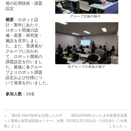
発の応用技術・課題
設定
概要
：ロボット設
計・製作にあたり、
ロボット関連の設
備・装置・研究室・
施設を見学しまし
た。また、受講者が
グループに分かれ
て、ロボット開発の
課題設定を行いまし
た。最後に各グルー
プよりロボット課題
設定および仕様につ
いて発表を行いました。
参加人数
：19名
←
「第5回 AI/IoT技術を活用したロボ
BIZSAITAMA さいたま市産業交流展
ット開発人材育成実践セミナー」を開
2019[11月13日(水)－14日(木)］に出展
催しました
しました
→