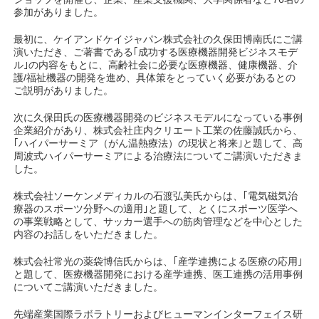
参加がありました。
最初に、ケイアンドケイジャパン株式会社の久保田博南氏にご講
演いただき、ご著書である｢成功する医療機器開発ビジネスモデ
ル｣の内容をもとに、高齢社会に必要な医療機器、健康機器、介
護/福祉機器の開発を進め、具体策をとっていく必要があるとの
ご説明がありました。
次に久保田氏の医療機器開発のビジネスモデルになっている事例
企業紹介があり、株式会社庄内クリエート工業の佐藤誠氏から、
｢ハイパーサーミア（がん温熱療法）の現状と将来｣と題して、高
周波式ハイパーサーミアによる治療法についてご講演いただきま
した。
株式会社ソーケンメディカルの石渡弘美氏からは、｢電気磁気治
療器のスポーツ分野への適用｣と題して、とくにスポーツ医学へ
の事業戦略として、サッカー選手への筋肉管理などを中心とした
内容のお話しをいただきました。
株式会社常光の薬袋博信氏からは、｢産学連携による医療の応用｣
と題して、医療機器開発における産学連携、医工連携の活用事例
についてご講演いただきました。
先端産業国際ラボラトリーおよびヒューマンインターフェイス研