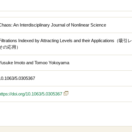
Chaos: An Interdisciplinary Journal of Nonlinear Science
Filtrations Indexed by Attracting Levels and their App
その応用）
Yusuke Imoto and Tomoo Yokoyama
10.1063/5.0305367
https://doi.org/10.1063/5.0305367