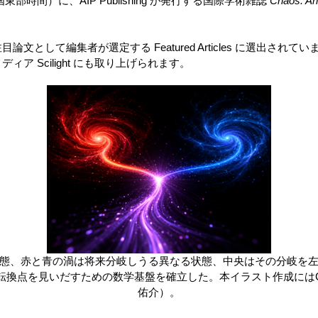
東部時間）に、AIP Publishing が発行する国際学術雑誌
Chaos: An 
として編集者が選定する Featured Articles に選出されて
ア Scilight にも取り上げられます。
態、赤と青の渦は将来分岐しうる異なる状態、中央はその分岐を
換点を見いだすための数学基盤を確立した。本イラスト作成にはChat
佑介）。