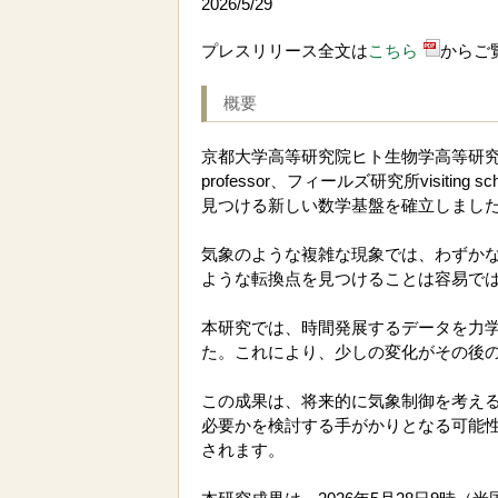
2026/5/29
プレスリリース全文は
こちら
からご
概要
京都大学高等研究院ヒト生物学高等研究拠
professor、フィールズ研究所visi
見つける新しい数学基盤を確立しまし
気象のような複雑な現象では、わずか
ような転換点を見つけることは容易で
本研究では、時間発展するデータを力
た。これにより、少しの変化がその後
この成果は、将来的に気象制御を考え
必要かを検討する手がかりとなる可能
されます。