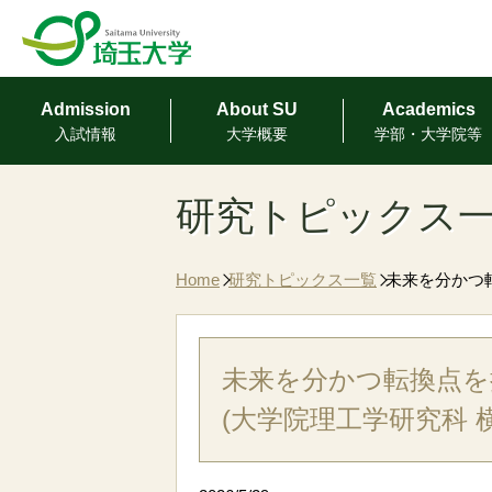
Admission
About SU
Academics
⼊試情報
⼤学概要
学部・⼤学院等
研究トピックス
Home
研究トピックス一覧
未来を分かつ
未来を分かつ転換点を
(大学院理工学研究科 