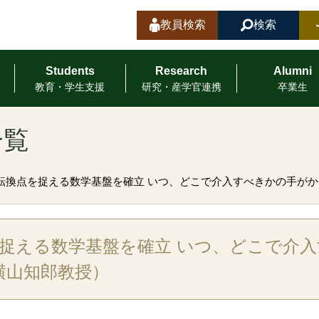
教員検索
検索
Students
Research
Alumni
教育・学⽣⽀援
研究・産学官連携
卒業⽣
一覧
転換点を捉える数学基盤を確立 いつ、どこで介入すべきかの手がか
捉える数学基盤を確立 いつ、どこで介
横山知郎教授）