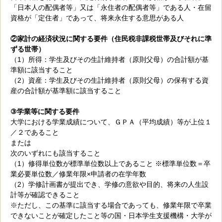
「日本人の配偶者等」又は「永住者の配偶者等」である人・在留
資格が「定住者」であって、将来永住する意思がある人
②家計の経済状況に関する要件（住民税非課税世帯及びそれに準
ずる世帯）
（1）所得：学生及びその生計維持者（原則父母）の合計額が基
準額に該当すること
（2）資産：学生及びその生計維持者（原則父母）の保有する資
産の合計額が基準額に該当すること
③学業等に関する要件
大学における学業成績について、ＧＰＡ（平均成績）等が上位１
／２であること
または
次のいずれにも該当すること
（1）修得単位数が標準単位数以上であること ※標準単位数＝卒
業必要単位数／修業年限×申請者の在学年数
（2）学修計画書が提出でき、学修の意欲や目的、将来の人生設
計等が確認できること
※ただし、この基準に該当する場合であっても、修業年限で卒業
できないことが確定したこと等の国・日本学生支援機構・大学が