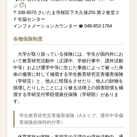
ジ
）
〒338-8570 さいたま市桜区下大久保255 第２食堂２
Ｆ生協センター
インフォメーションカウンター ☎ 048-853-1764
各種保険制度
大学が取り扱っている保険には、学生が国内外にお
いて教育研究活動中（正課中、学校行事中、課外活動
中等）および通学中等に生じた事故によって被った身
体の傷害に対して補償する学生教育研究災害傷害保険
（学研災）と、他人に怪我をさせたり、他人の財物を
損壊したりしたことにより被る法律上の損害賠償を補
償する学研災付帯賠償責任保険（学研賠）がありま
す。
学生教育研究災害傷害保険（Aタイプ、通学中等傷
害保険担保特約付帯）
体育実技や実験・実習等の正課中や課外活動中、通