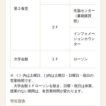
第２食堂
生協センター
（書籍購買
1
部）
２Ｆ
インフォメー
ションカウン
1
ター
7
大学会館
１Ｆ
ローソン
(
※ 《 》内は土曜日、( )内は土曜日・日曜日・祝日の
営業時間です。
大学会館１Ｆローソンを除き、日曜・祝日は休業。
授業のない期間は、各営業時間が変わります。
学生宿舎