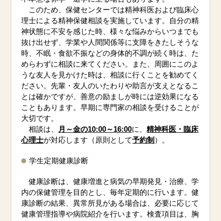
このため、保健センターでは精神科医および臨床心
理士による精神保健相談を実施しています。自分の精
神状態に不安を感じた時、様々な悩みからいつまでも
抜け出せず、学業や人間関係等に支障をきたしそうな
時、不眠・食欲不振などの身体的不調が続く時は、た
めらわずに相談に来てください。また、周囲にこのよ
うな友人を見かけた時は、相談に行くことを勧めてく
ださい。先輩・友人のいたわりや助言が支えとなるこ
とは確かですが、善意の励ましが時には逆効果になる
こともあります。早期に専門家の相談を受けることが
大切です。
相談は、
月～金の10:00～16:00
に、
精神科医・臨床
心理士
が対応します（原則として
予約制
）。
学生定期健康診断
健康診断は、健康増進と病気の早期発見・治療、学
内の保健管理を目的とし、毎年定期的に行います。健
康診断の結果、異常所見がある場合は、必要に応じて
健康管理指導や病院紹介を行います。検査項目は、胸