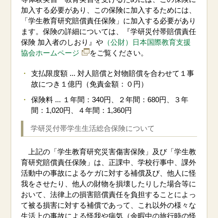
加入する必要があり、この保険に加入するためには、
「学生教育研究賠償責任保険」に加入する必要があり
ます。保険の詳細については、『学研災付帯賠償責任
保険 加入者のしおり』や
（公財）日本国際教育支援
協会ホームページ
をご覧ください。
支払限度額 ... 対人賠償と対物賠償を合わせて１事
故につき１億円（免責金額：０円）
保険料 ... １年間：340円、２年間：680円、３年
間：1,020円、４年間：1,360円
学研災付帯学生生活総合保険について
上記の「学生教育研究災害傷害保険」及び「学生教
育研究賠償責任保険」は、正課中、学校行事中、課外
活動中の事故によるケガに対する補償及び、他人に怪
我をさせたり、他人の財物を損壊したりした場合等に
おいて、法律上の損害賠償責任を負担することによっ
て被る損害に対する補償であって、これ以外の様々な
生活上の事故による怪我や病気（余暇中の旅行時の怪