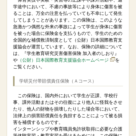
学途中において、不慮の事故等により身体に傷害を被
ることは、万全の注意を払っていても不幸にして発生
してしまうことがあります。この保険は、このような
急激かつ偶然な外来の事故によって学生が身体に傷害
を被った場合に保険金を支払うもので、学生のための
全国的な補償救済制度として（公財）日本国際教育支
援協会が運営しています。なお、保険の詳細について
は、『学生教育研究災害傷害保険 加入者のしおり』
や
（公財）日本国際教育支援協会ホームページ
を
ご覧ください。
学研災付帯賠償責任保険（Ａコース）
この保険は、国内外において学生が正課、学校行
事、課外活動またはその往復により他人に怪我をさせ
たり、他人の財物を損壊したりした場合等において、
法律上の損害賠償責任を負担することによって被る損
害を補償するものです。
インターンシップや教育職員免許状取得に必要な介護
等体験実習・教育実習を受けるためには、この保険に