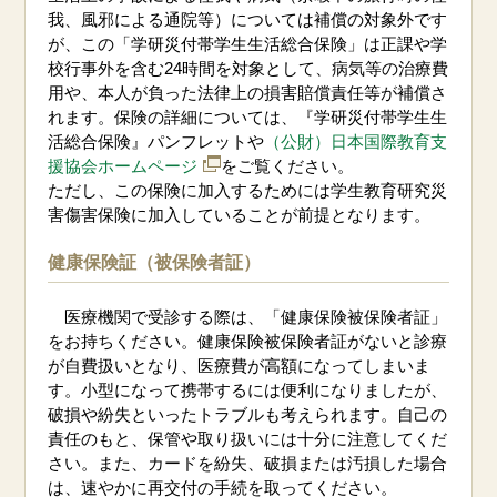
我、風邪による通院等）については補償の対象外です
が、この「学研災付帯学生生活総合保険」は正課や学
校行事外を含む24時間を対象として、病気等の治療費
用や、本人が負った法律上の損害賠償責任等が補償さ
れます。保険の詳細については、『学研災付帯学生生
活総合保険』パンフレットや
（公財）日本国際教育支
援協会ホームページ
をご覧ください。
ただし、この保険に加入するためには学生教育研究災
害傷害保険に加入していることが前提となります。
健康保険証（被保険者証）
医療機関で受診する際は、「健康保険被保険者証」
をお持ちください。健康保険被保険者証がないと診療
が自費扱いとなり、医療費が高額になってしまいま
す。小型になって携帯するには便利になりましたが、
破損や紛失といったトラブルも考えられます。自己の
責任のもと、保管や取り扱いには十分に注意してくだ
さい。また、カードを紛失、破損または汚損した場合
は、速やかに再交付の手続を取ってください。