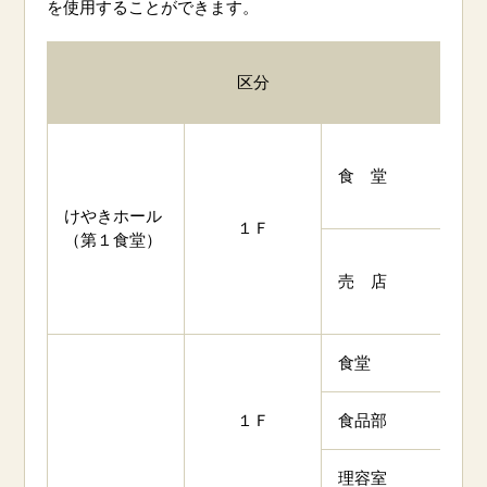
を使用することができます。
区分
1
食 堂
《
1
けやきホール
１Ｆ
（第１食堂）
8
売 店
《
1
食堂
1
１Ｆ
食品部
8
理容室
9