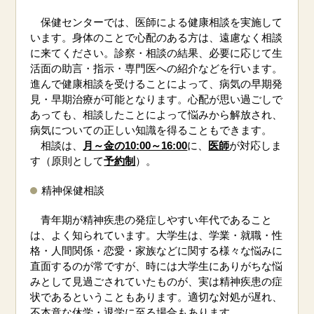
保健センターでは、医師による健康相談を実施して
います。身体のことで心配のある方は、遠慮なく相談
に来てください。診察・相談の結果、必要に応じて生
活面の助言・指示・専門医への紹介などを行います。
進んで健康相談を受けることによって、病気の早期発
見・早期治療が可能となります。心配が思い過ごしで
あっても、相談したことによって悩みから解放され、
病気についての正しい知識を得ることもできます。
相談は、
月～金の10:00～16:00
に、
医師
が対応しま
す（原則として
予約制
）。
精神保健相談
青年期が精神疾患の発症しやすい年代であること
は、よく知られています。大学生は、学業・就職・性
格・人間関係・恋愛・家族などに関する様々な悩みに
直面するのが常ですが、時には大学生にありがちな悩
みとして見過ごされていたものが、実は精神疾患の症
状であるということもあります。適切な対処が遅れ、
不本意な休学・退学に至る場合もあります。