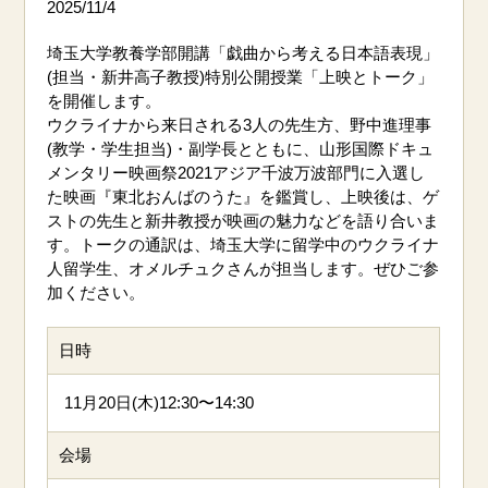
2025/11/4
埼玉大学教養学部開講「戯曲から考える日本語表現」
(担当・新井高子教授)特別公開授業「上映とトーク」
を開催します。
ウクライナから来日される3人の先生方、野中進理事
(教学・学生担当)・副学長とともに、山形国際ドキュ
メンタリー映画祭2021アジア千波万波部門に入選し
た映画『東北おんばのうた』を鑑賞し、上映後は、ゲ
ストの先生と新井教授が映画の魅力などを語り合いま
す。トークの通訳は、埼玉大学に留学中のウクライナ
人留学生、オメルチュクさんが担当します。ぜひご参
加ください。
日時
11月20日(木)12:30〜14:30
会場