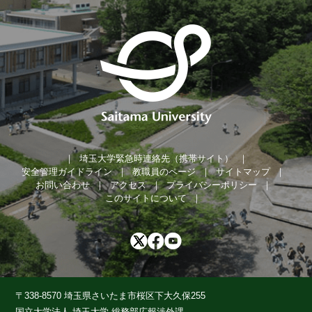
埼玉大学緊急時連絡先（携帯サイト）
安全管理ガイドライン
教職員のページ
サイトマップ
お問い合わせ
アクセス
プライバシーポリシー
このサイトについて
〒338-8570 埼玉県さいたま市桜区下大久保255
国立大学法人 埼玉大学 総務部広報渉外課