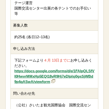
テージ運営
国際交流センター出展の各テントでのお手伝い
等
募集人数
約25名 (各日12–13名)
申し込み方法
下記フォームより
４月 13日までに
お申し込みく
ださい。
https://docs.google.com/forms/d/e/1FAIpQLSfV
l0HwvrMMxHp5EQl18vR9Hj7eDIplsj0gsSjWBd
9p4qASwA/viewform
問い合わせ先
（公社）さいたま観光国際協会 国際交流セン