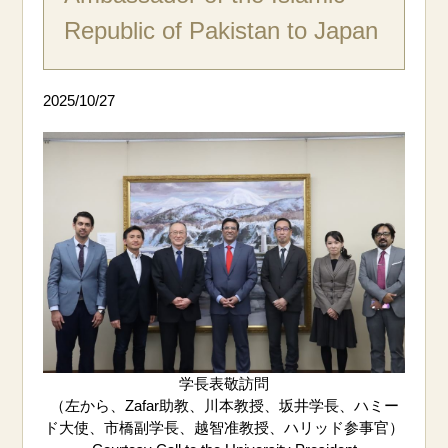
Republic of Pakistan to Japan
2025/10/27
学長表敬訪問
（左から、Zafar助教、川本教授、坂井学長、ハミー
ド大使、市橋副学長、越智准教授、ハリッド参事官）