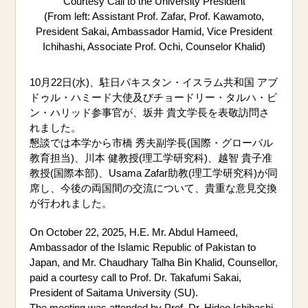
Courtesy Call to the University President
(From left: Assistant Prof. Zafar, Prof. Kawamoto,
President Sakai, Ambassador Hamid, Vice President
Ichihashi, Associate Prof. Ochi, Counselor Khalid)
10月22日(水)、駐日パキスタン・イスラム共和国 アブ
ドゥル・ハミード大使及びチョードリー・タルハ・ビ
ン・ハリッド参事官が、坂井 貴文学長を表敬訪問さ
れました。
懇談では本学から市橋 秀夫副学長(国際・グローバル
教育担当)、川本 健教授(理工学研究科)、越智 貴子准
教授(国際本部)、Usama Zafar助教(理工学研究科)が同
席し、今後の両国間の交流について、貴重な意見交換
が行われました。
On October 22, 2025, H.E. Mr. Abdul Hameed,
Ambassador of the Islamic Republic of Pakistan to
Japan, and Mr. Chaudhary Talha Bin Khalid, Counsellor,
paid a courtesy call to Prof. Dr. Takafumi Sakai,
President of Saitama University (SU).
The meeting was attended by Prof. Dr. Hideo Ichihashi,