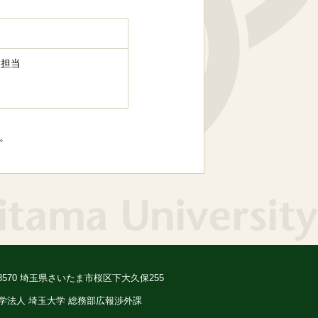
援担当
。
-8570 埼玉県さいたま市桜区下大久保255
学法人 埼玉大学 総務部広報渉外課