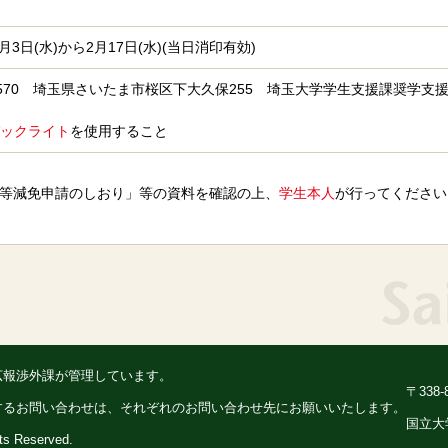
2月3日(水)から2月17日(水)(当日消印有効)
-8570 埼玉県さいたま市桜区下大久保255 埼玉大学学生支援課奨学支
ックライト
を使用すること
等減免申請のしおり」等の資料を確認の上、
学生本人
が行ってください
広報渉外課が管理しています。
〒338
するお問い合わせは、それぞれのお問い合わせ先にお願いいたします。
国立大
hts Reserved.