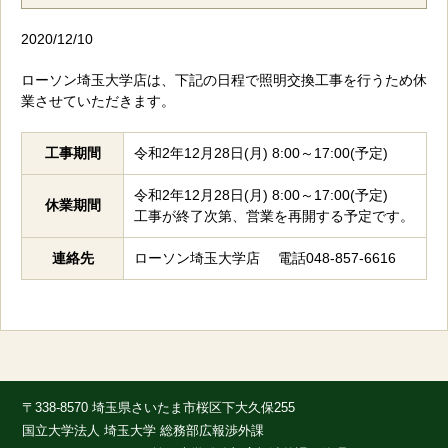
2020/12/10
ローソン埼⽟⼤学店は、下記の⽇程で照明交換⼯事を⾏うため休
業させていただきます。
工事期間
令和2年12⽉28⽇(月) 8:00～17:00(予定)
令和2年12⽉28⽇(月) 8:00～17:00(予定)
休業期間
工事が終了次第、営業を再開する予定です。
連絡先
ローソン埼⽟⼤学店 電話048-857-6616
〒338-8570 埼玉県さいたま市桜区下大久保255
国立大学法人 埼玉大学 総務部広報渉外課