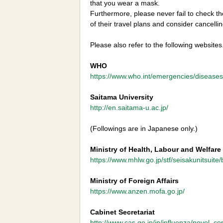
that you wear a mask.
Furthermore, please never fail to check th
of their travel plans and consider cancellin
Please also refer to the following websites
WHO
https://www.who.int/emergencies/disease
Saitama University
http://en.saitama-u.ac.jp/
(Followings are in Japanese only.)
Ministry of Health, Labour and Welfare
https://www.mhlw.go.jp/stf/seisakunitsui
Ministry of Foreign Affairs
https://www.anzen.mofa.go.jp/
Cabinet Secretariat
http://www.cas.go.jp/jp/influenza/novel_co