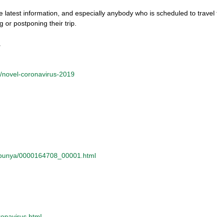
e latest information, and especially anybody who is scheduled to trave
g or postponing their trip.
.
s/novel-coronavirus-2019
te/bunya/0000164708_00001.html
ronavirus.html