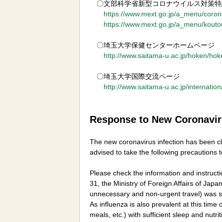
〇文部科学省新型コロナウイルス対策特
https://www.mext.go.jp/a_menu/corona
https://www.mext.go.jp/a_menu/kou
〇埼玉大学保健センターホームページ
http://www.saitama-u.ac.jp/hoken/hok
〇埼玉大学国際交流ページ
http://www.saitama-u.ac.jp/internation
Response to New Coronaviru
The new coronavirus infection has been cl
advised to take the following precautions 
Please check the information and instruct
31, the Ministry of Foreign Affairs of Jap
unnecessary and non-urgent travel) was se
As influenza is also prevalent at this time
meals, etc.) with sufficient sleep and nut