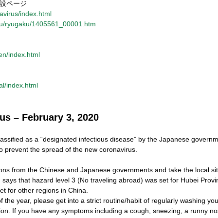
設ページ
virus/index.html
tou/ryugaku/1405561_00001.htm
en/index.html
al/index.html
s – February 3, 2020
assified as a “designated infectious disease” by the Japanese governme
to prevent the spread of the new coronavirus.
ions from the Chinese and Japanese governments and take the local situ
an says that hazard level 3 (No traveling abroad) was set for Hubei Prov
t for other regions in China.
 of the year, please get into a strict routine/habit of regularly washing
rition. If you have any symptoms including a cough, sneezing, a runny no