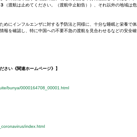
３
（渡航は止めてください。（渡航中止勧告））、それ以外の地域は危
ためにインフルエンザに対する予防法と同様に、十分な睡眠と栄養で体
情報を確認し、特に中国への不要不急の渡航を見合わせるなどの安全確
ださい《関連ホームページ》】
itsuite/bunya/0000164708_00001.html
l_coronavirus/index.html