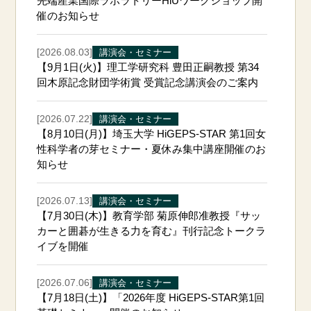
先端産業国際ラボラトリーHiUワークショップ開
催のお知らせ
[2026.08.03]
講演会・セミナー
【9月1日(火)】理工学研究科 豊田正嗣教授 第34
回木原記念財団学術賞 受賞記念講演会のご案内
[2026.07.22]
講演会・セミナー
【8月10日(月)】埼玉大学 HiGEPS-STAR 第1回女
性科学者の芽セミナー・夏休み集中講座開催のお
知らせ
[2026.07.13]
講演会・セミナー
【7月30日(木)】教育学部 菊原伸郎准教授『サッ
カーと囲碁が生きる力を育む』刊行記念トークラ
イブを開催
[2026.07.06]
講演会・セミナー
【7月18日(土)】「2026年度 HiGEPS-STAR第1回