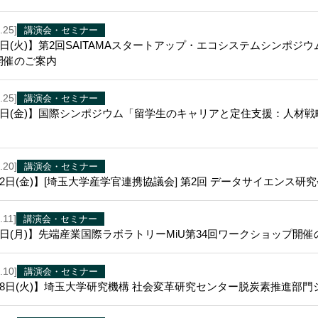
.25]
講演会・セミナー
2日(火)】第2回SAITAMAスタートアップ・エコシステムシンポジ
開催のご案内
.25]
講演会・セミナー
月5日(金)】国際シンポジウム「留学生のキャリアと定住支援：人材
.20]
講演会・セミナー
12日(金)】[埼玉大学産学官連携協議会] 第2回 データサイエンス研
.11]
講演会・セミナー
8日(月)】先端産業国際ラボラトリーMiU第34回ワークショップ開
.10]
講演会・セミナー
月18日(火)】埼玉大学研究機構 社会変革研究センター脱炭素推進部