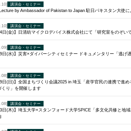
.10]
講演会・セミナー
al Lecture by Ambassador of Pakistan to Japan 駐日パ
.10]
講演会・セミナー
14日(金)】日清紡マイクロデバイス株式会社にて「研究室をのぞい
.09]
講演会・セミナー
29日(水)】災害×ダイバーシティセミナー ドキュメンタリー「逃
.08]
講演会・セミナー
19日(日)】全国まちづくり会議2025 in 埼玉「産学官民の連携
づくり」を開催します
.08]
講演会・セミナー
23日(木)】埼玉大学×スタンフォード大学SPICE「多文化共修と
内