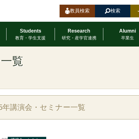
教員検索
検索
Students
Research
Alumni
教育・学⽣⽀援
研究・産学官連携
卒業⽣
ー一覧
25年講演会・セミナー一覧