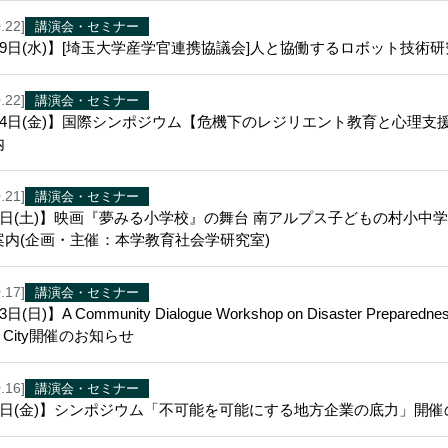
.22]
講演会・セミナー
19日(水)】[埼玉大学産学官連携協議会]人と協働するロボット技術
.22]
講演会・セミナー
月14日(金)】国際シンポジウム【危機下のレジリエント教育と心理
内
.21]
講演会・セミナー
月8日(土)】映画『夢みる小学校』の舞台 南アルプス子どもの村小
案内(企画・主催：本学教育社会学研究室)
.17]
講演会・セミナー
(日)】A Community Dialogue Workshop on Disaster Preparedness: In
ma City開催のお知らせ
.16]
講演会・セミナー
月7日(金)】シンポジウム「不可能を可能にする地方企業の底力」開