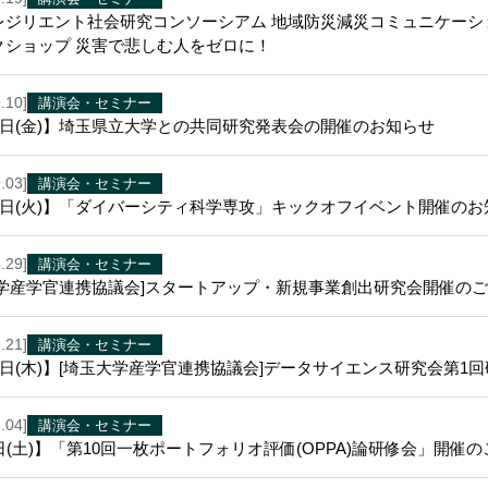
レジリエント社会研究コンソーシアム 地域防災減災コミュニケーシ
クショップ 災害で悲しむ人をゼロに！
.10]
講演会・セミナー
月3日(金)】埼玉県立大学との共同研究発表会の開催のお知らせ
.03]
講演会・セミナー
30日(火)】「ダイバーシティ科学専攻」キックオフイベント開催のお
.29]
講演会・セミナー
学産学官連携協議会]スタートアップ・新規事業創出研究会開催のご案内
.21]
講演会・セミナー
8日(木)】[埼玉大学産学官連携協議会]データサイエンス研究会第1
.04]
講演会・セミナー
日(土)】「第10回一枚ポートフォリオ評価(OPPA)論研修会」開催