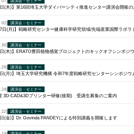
.07]
講演会・セミナー
6日(木)】第16回埼玉大学ダイバーシティ推進センター講演会開催
.02]
講演会・セミナー
27日(月)】戦略研究センター健康科学研究領域/先端産業国際ラボ
.30]
講演会・セミナー
2日(木)】ERATO豊田植物感覚プロジェクトのキックオフシンポ
.29]
講演会・セミナー
6日(月)】埼玉大学研究機構 令和7年度戦略研究センターシンポジ
.24]
講演会・セミナー
年度 3D-CAD&3Dプリンター研修(後期) 受講生募集のご案内
.22]
講演会・セミナー
日(金)】Dr. Govinda PANDEYによる特別講義を開催します
.19]
講演会・セミナー