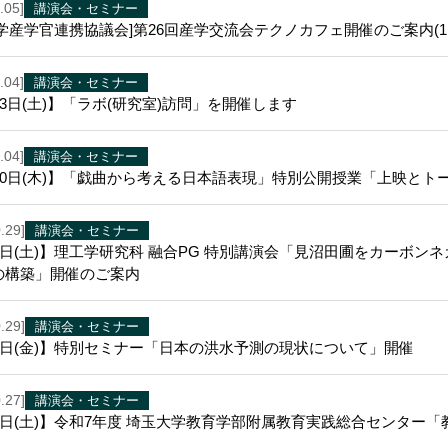
.05]
講演会・セミナー
学産学官連携協議会]第26回産学交流会テクノカフェ開催のご案内(11
.04]
講演会・セミナー
13日(土)】「ラボ(研究室)訪問」を開催します
.04]
講演会・セミナー
月20日(木)】「戯曲から考える日本語表現」特別公開授業「上映とト
.29]
講演会・セミナー
1日(土)】理工学研究科 融合PG 特別講演会「見沼田圃をカーボ
の構築」開催のご案内
.29]
講演会・セミナー
月7日(金)】特別セミナー「日本の洪水予測の現状について」開催
.27]
講演会・セミナー
6日(土)】令和7年度 埼玉大学教育学部附属教育実践総合センター