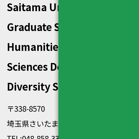
Saitama University
Graduate School of
Humanities and Social
Sciences
Department of
Diversity Studies
〒338-8570
埼玉県さいたま市桜区下大久保255
TEL:048-858-3320