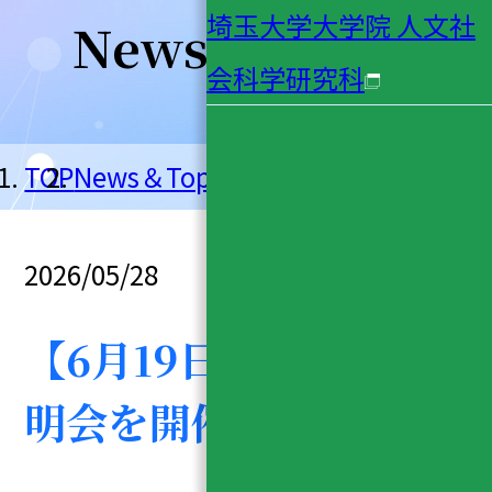
埼玉大学大学院 人文社
News＆Topics
会科学研究科
TOP
News＆Topics
【6月19日(金)】入試説明会を開催します
2026/05/28
【6月19日(金)】入試説
明会を開催します