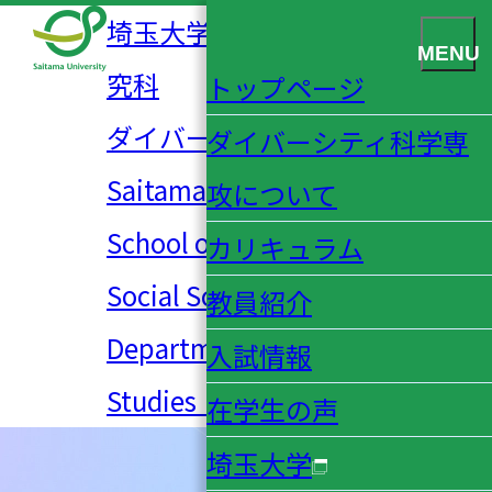
埼玉大学大学院 人文社会科学研
MENU
究科
トップページ
ダイバーシティ科学専攻
ダイバーシティ科学専
Saitama University Graduate
攻について
School of Humanities and
カリキュラム
Social Science
教員紹介
Department of Diversity
入試情報
Studies（MA）
在学生の声
埼玉大学